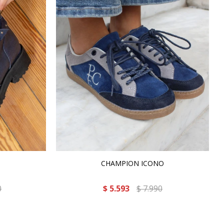
CHAMPION ICONO
0
$
5.593
$
7.990