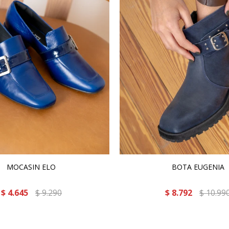
MOCASIN ELO
BOTA EUGENIA
$
4.645
$
9.290
$
8.792
$
10.99