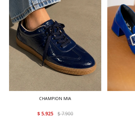
CHAMPION MIA
$
5.925
$
7.900