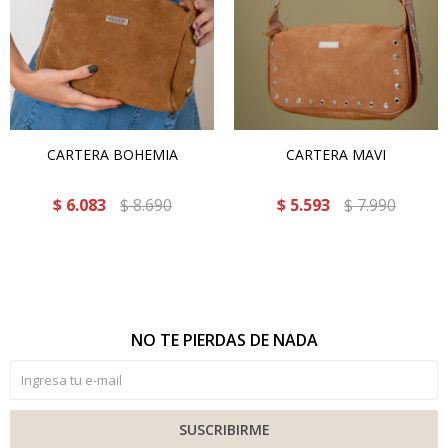
CARTERA BOHEMIA
CARTERA MAVI
$
6.083
$
8.690
$
5.593
$
7.990
NO TE PIERDAS DE NADA
SUSCRIBIRME