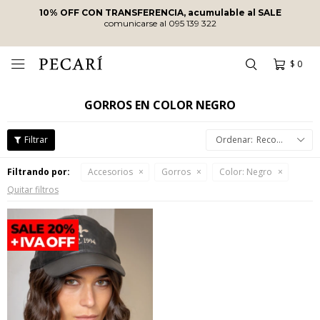
10% OFF CON TRANSFERENCIA, acumulable al SALE
comunicarse al 095 139 322
$
0

GORROS EN COLOR NEGRO
Recomendados
Filtrando por:
Accesorios
Gorros
Color:
Negro
Quitar filtros