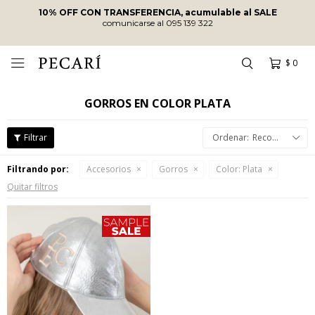
10% OFF CON TRANSFERENCIA, acumulable al SALE
comunicarse al 095 139 322
$
0

GORROS EN COLOR PLATA
Recomendados
Filtrando por:
Accesorios
Gorros
Color:
Plata
Quitar filtros