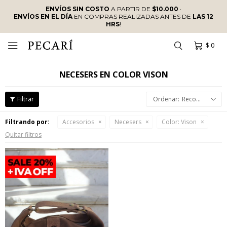
ENVÍOS SIN COSTO
A PARTIR DE
$10.000
·
ENVÍOS EN EL DÍA
EN COMPRAS REALIZADAS ANTES DE
LAS 12
HRS
!
$
0

NECESERS EN COLOR VISON
Recomendados
Filtrando por:
Accesorios
Necesers
Color:
Vison
Quitar filtros