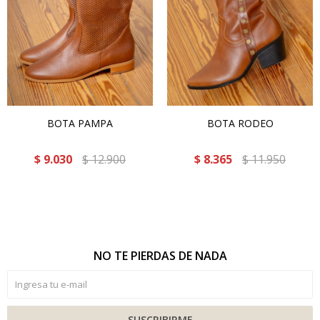
BOTA PAMPA
BOTA RODEO
$
9.030
$
12.900
$
8.365
$
11.950
NO TE PIERDAS DE NADA
SUSCRIBIRME