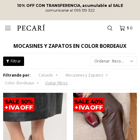
10% OFF CON TRANSFERENCIA, acumulable al SALE
comunicarse al 095 139 322
$
0

MOCASINES Y ZAPATOS EN COLOR BORDEAUX
Recomendados
Filtrando por:
Calzado
Mocasines y Zapatos
Color:
Bordeaux
Quitar filtros