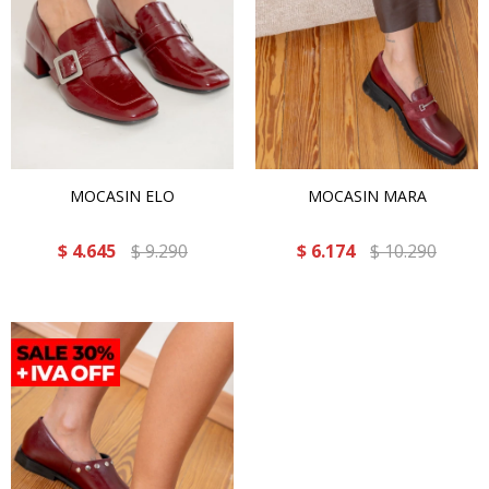
MOCASIN ELO
MOCASIN MARA
$
4.645
$
9.290
$
6.174
$
10.290