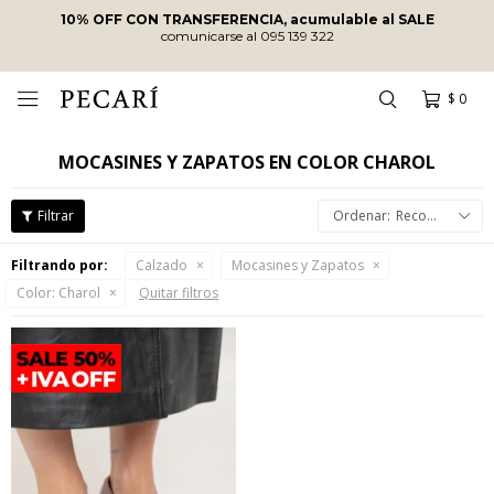
10% OFF CON TRANSFERENCIA, acumulable al SALE
comunicarse al 095 139 322
$
0

MOCASINES Y ZAPATOS EN COLOR CHAROL
Recomendados
Filtrando por:
Calzado
Mocasines y Zapatos
Color:
Charol
Quitar filtros