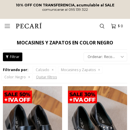
10% OFF CON TRANSFERENCIA, acumulable al SALE
comunicarse al 095 139 322
$
0

MOCASINES Y ZAPATOS EN COLOR NEGRO
Recomendados
Filtrando por:
Calzado
Mocasines y Zapatos
Color:
Negro
Quitar filtros