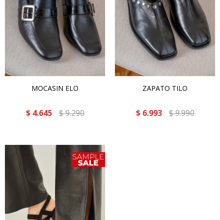
MOCASIN ELO
ZAPATO TILO
$
4.645
$
9.290
$
6.993
$
9.990