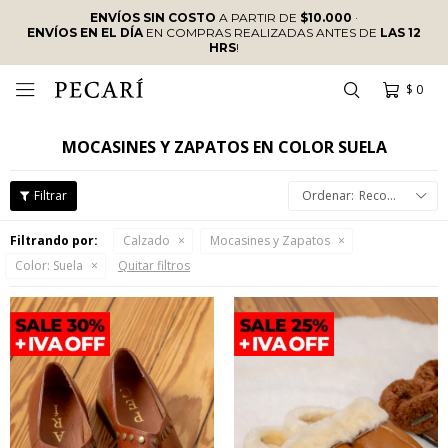
ENVÍOS SIN COSTO
A PARTIR DE
$10.000
·
ENVÍOS EN EL DÍA
EN COMPRAS REALIZADAS ANTES DE
LAS 12
HRS
!
$
0

MOCASINES Y ZAPATOS EN COLOR SUELA
Recomendados
Filtrando por:
Calzado
Mocasines y Zapatos
Color:
Suela
Quitar filtros