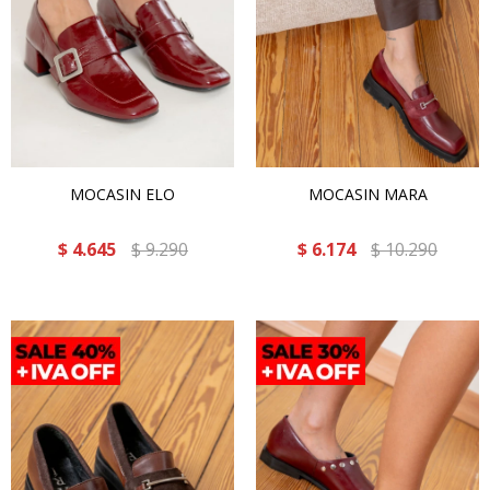
MOCASIN ELO
MOCASIN MARA
$
4.645
$
9.290
$
6.174
$
10.290