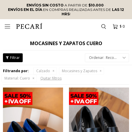
ENVÍOS SIN COSTO
A PARTIR DE
$10.000
·
ENVÍOS EN EL DÍA
EN COMPRAS REALIZADAS ANTES DE
LAS 12
HRS
!
$
0

MOCASINES Y ZAPATOS CUERO
Recomendados
Filtrando por:
Calzado
Mocasines y Zapatos
Material:
Cuero
Quitar filtros