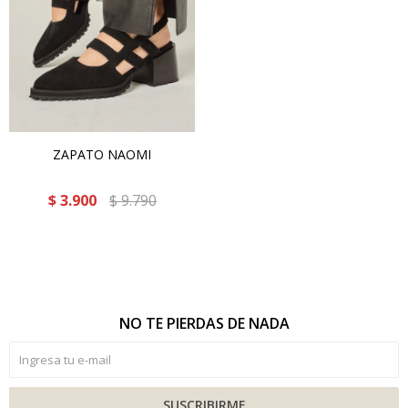
ZAPATO NAOMI
$
3.900
$
9.790
NO TE PIERDAS DE NADA
SUSCRIBIRME