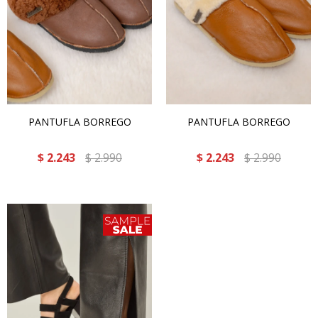
PANTUFLA BORREGO
PANTUFLA BORREGO
$
2.243
$
2.990
$
2.243
$
2.990