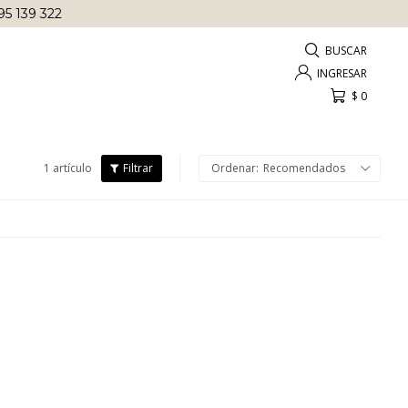
95 139 322
$
0
1 artículo
Recomendados