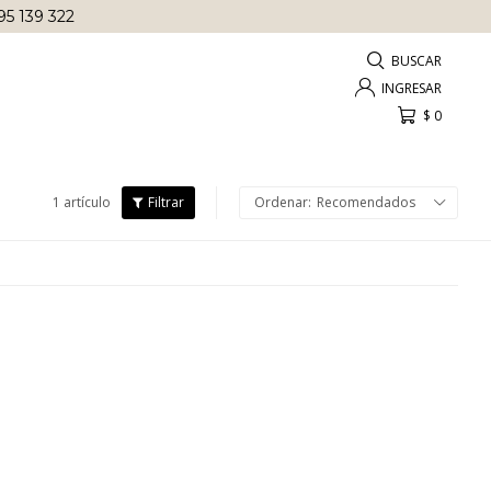
OMPRAS REALIZADAS ANTES DE
LAS 12 HRS
!
$
0
1 artículo
Recomendados