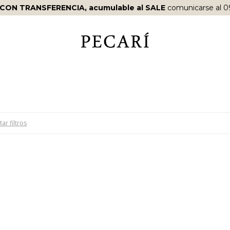
S SIN COSTO
A PARTIR DE
$10.000
·
ENVÍOS EN EL DÍA
EN C
tar filtros