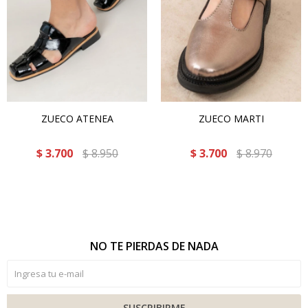
ZUECO ATENEA
ZUECO MARTI
$
3.700
$
8.950
$
3.700
$
8.970
NO TE PIERDAS DE NADA
SUSCRIBIRME