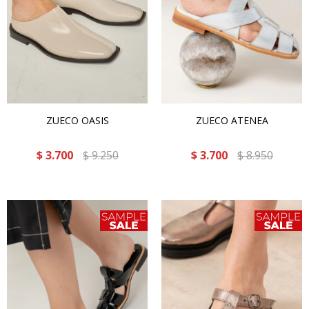
ZUECO OASIS
ZUECO ATENEA
$
3.700
$
9.250
$
3.700
$
8.950