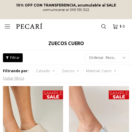
10% OFF CON TRANSFERENCIA, acumulable al SALE
comunicarse al 095 139 322
$
0

ZUECOS CUERO
Recomendados
Filtrando por:
Calzado
Zuecos
Material:
Cuero
Quitar filtros