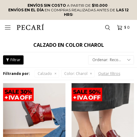
ENVÍOS SIN COSTO
A PARTIR DE
$10.000
·
ENVÍOS EN EL DÍA
EN COMPRAS REALIZADAS ANTES DE
LAS 12
HRS
!
$
0

CALZADO EN COLOR CHAROL
Recomendados
Filtrando por:
Calzado
Color:
Charol
Quitar filtros