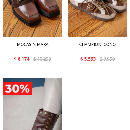
MOCASIN MARA
CHAMPION ICONO
$
6.174
$
10.290
$
5.593
$
7.990