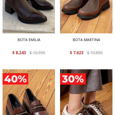
BOTA EMILIA
BOTA MARTINA
$
8.243
$
10.990
$
7.623
$
10.890