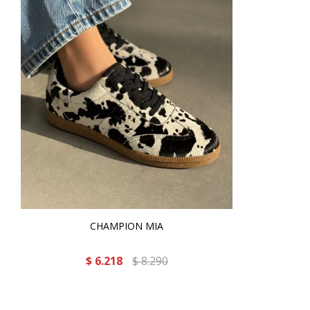
CHAMPION MIA
$
6.218
$
8.290