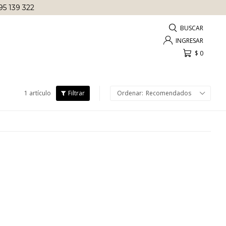
95 139 322
$
0
1 artículo
Recomendados