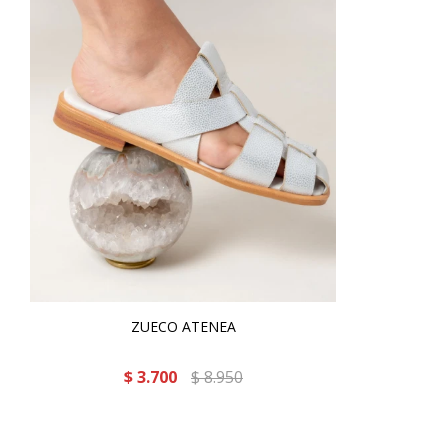
ZUECO ATENEA
$
3.700
$
8.950