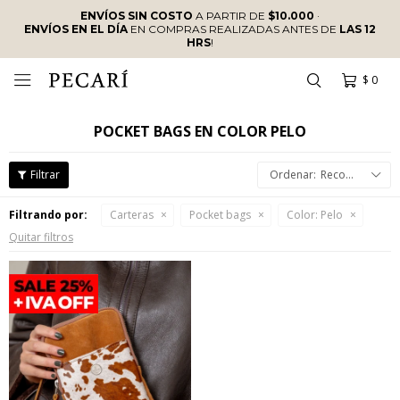
ENVÍOS SIN COSTO
A PARTIR DE
$10.000
·
ENVÍOS EN EL DÍA
EN COMPRAS REALIZADAS ANTES DE
LAS 12
HRS
!
$
0

POCKET BAGS EN COLOR PELO
Recomendados
Filtrando por:
Carteras
Pocket bags
Color:
Pelo
Quitar filtros