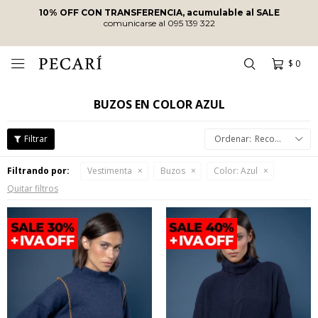
10% OFF CON TRANSFERENCIA, acumulable al SALE
comunicarse al 095 139 322
$
0

BUZOS EN COLOR AZUL
Recomendados
Filtrando por:
Vestimenta
Buzos
Color:
Azul
Quitar filtros