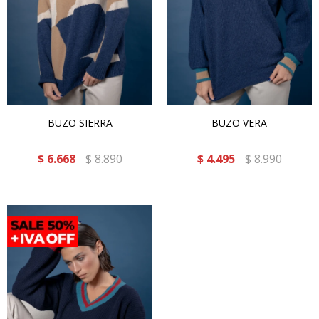
BUZO SIERRA
BUZO VERA
$
6.668
$
8.890
$
4.495
$
8.990