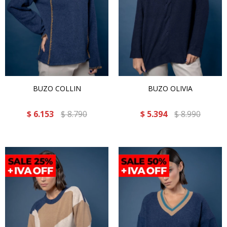
BUZO COLLIN
BUZO OLIVIA
$
6.153
$
8.790
$
5.394
$
8.990