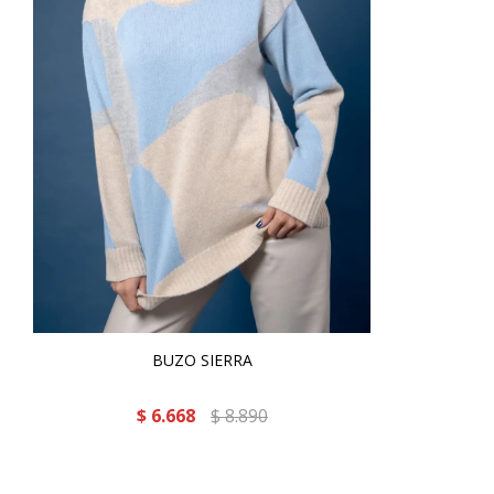
BUZO SIERRA
$
6.668
$
8.890