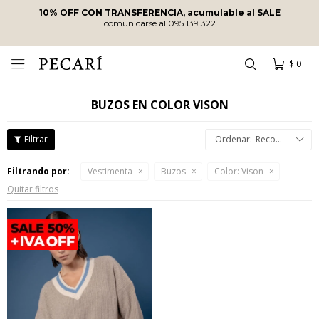
10% OFF CON TRANSFERENCIA, acumulable al SALE
comunicarse al 095 139 322
$
0

BUZOS EN COLOR VISON
Recomendados
Filtrando por:
Vestimenta
Buzos
Color:
Vison
Quitar filtros