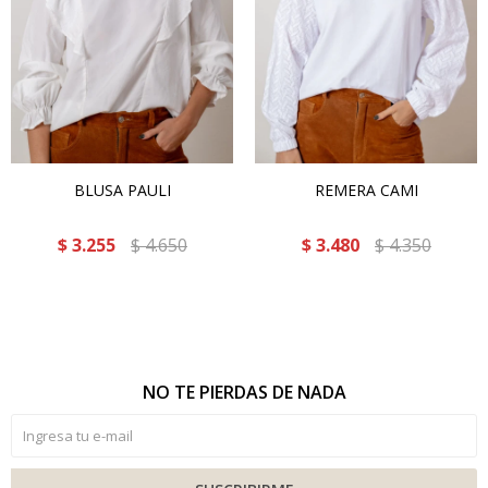
BLUSA PAULI
REMERA CAMI
$
3.255
$
4.650
$
3.480
$
4.350
NO TE PIERDAS DE NADA