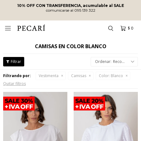
10% OFF CON TRANSFERENCIA, acumulable al SALE
comunicarse al 095 139 322
$
0

CAMISAS EN COLOR BLANCO
Recomendados
Filtrando por:
Vestimenta
Camisas
Color:
Blanco
Quitar filtros