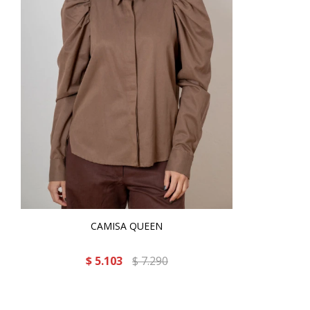
CAMISA QUEEN
$
5.103
$
7.290