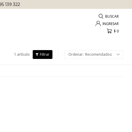
95 139 322
$
0
1 artículo
Recomendados