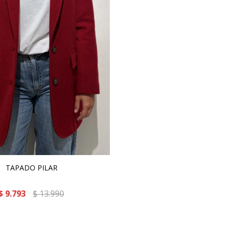
TAPADO PILAR
$
9.793
$
13.990