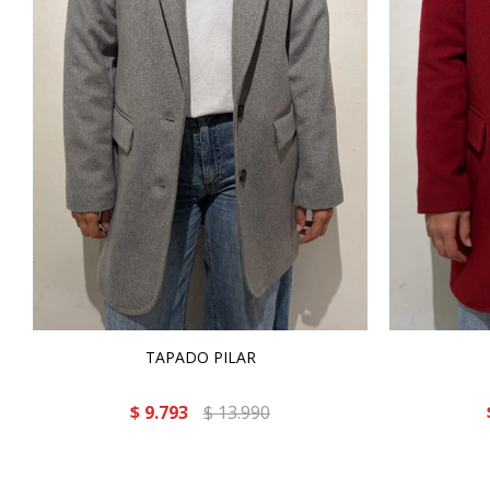
TAPADO PILAR
$
9.793
$
13.990