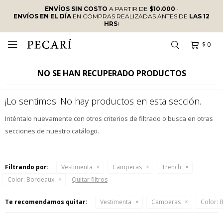
ENVÍOS SIN COSTO
A PARTIR DE
$10.000
·
ENVÍOS EN EL DÍA
EN COMPRAS REALIZADAS ANTES DE
LAS 12
HRS
!
$
0

NO SE HAN RECUPERADO PRODUCTOS
¡Lo sentimos! No hay productos en esta sección.
Inténtalo nuevamente con otros criterios de filtrado o busca en otras
secciones de nuestro catálogo.
Filtrando por:
Vestimenta
Camperas
Trench
Color:
Bordeaux
Quitar filtros
Te recomendamos quitar:
Vestimenta
Camperas
Color:
B