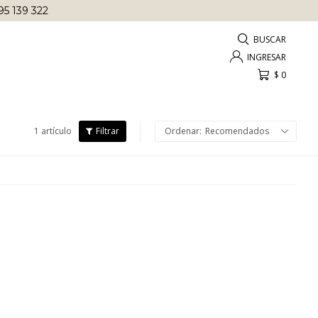
95 139 322
$
0
1 artículo
Recomendados