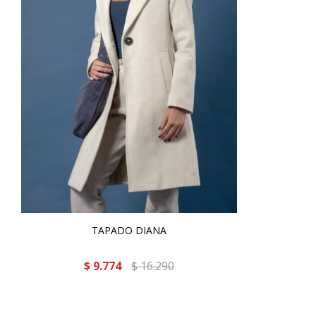
TAPADO DIANA
$
9.774
$
16.290