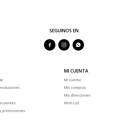
SEGUINOS EN



MI CUENTA
ar
Mi cuenta
evoluciones
Mis compras
Mis direcciones
recuentes
Wish List
y promociones