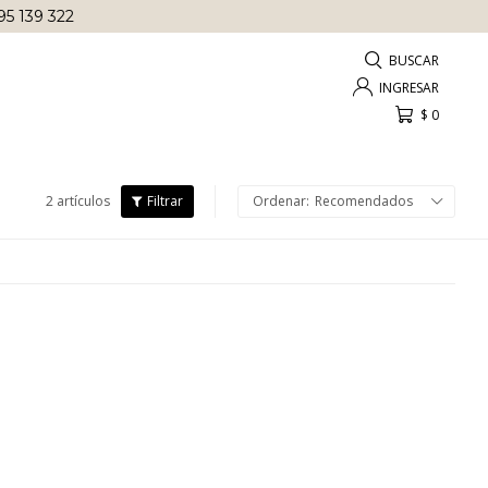
95 139 322
$
0
2 artículos
Recomendados