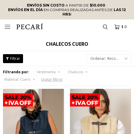
ENVÍOS SIN COSTO
A PARTIR DE
$10.000
·
ENVÍOS EN EL DÍA
EN COMPRAS REALIZADAS ANTES DE
LAS 12
HRS
!
$
0

CHALECOS CUERO
Recomendados
Filtrando por:
Vestimenta
Chalecos
Material:
Cuero
Quitar filtros