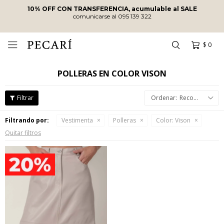
10% OFF CON TRANSFERENCIA, acumulable al SALE
comunicarse al 095 139 322
$
0

POLLERAS EN COLOR VISON
Recomendados
Filtrando por:
Vestimenta
Polleras
Color:
Vison
Quitar filtros