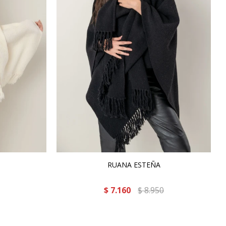
RUANA ESTEÑA
$
7.160
$
8.950