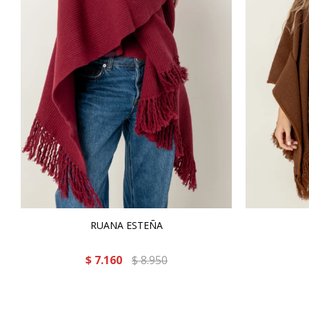
RUANA ESTEÑA
$
7.160
$
8.950