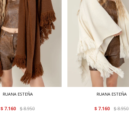
RUANA ESTEÑA
RUANA ESTEÑA
$
7.160
$
8.950
$
7.160
$
8.950