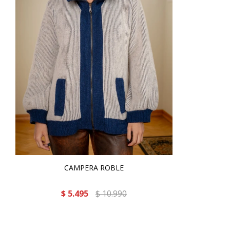
CAMPERA ROBLE
$
5.495
$
10.990