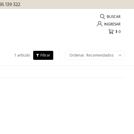
95 139 322
$
0
1 artículo
Recomendados