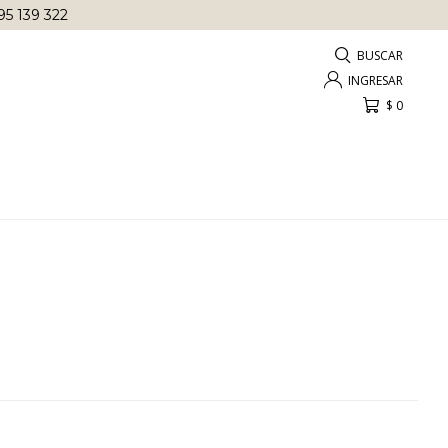
95 139 322
$
0