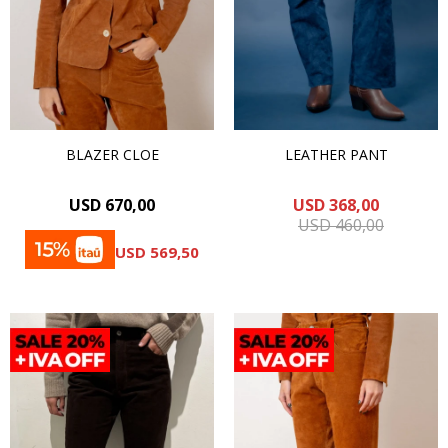
BLAZER CLOE
LEATHER PANT
USD
670,00
USD
368,00
USD
460,00
USD
569,50