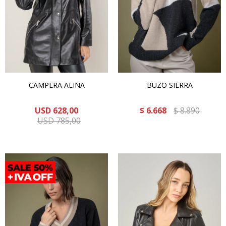
CAMPERA ALINA
BUZO SIERRA
USD
628,00
$
6.668
$
8.890
USD
785,00