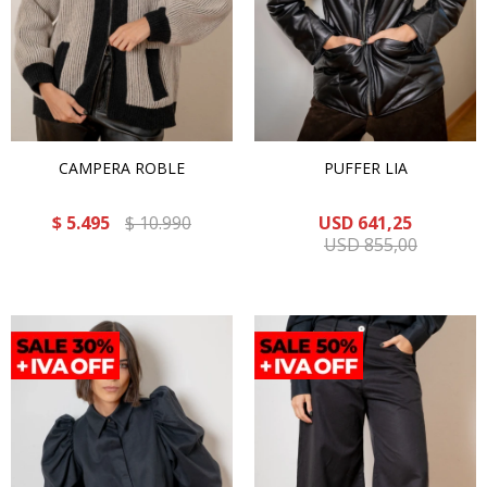
CAMPERA ROBLE
PUFFER LIA
$
5.495
$
10.990
USD
641,25
USD
855,00