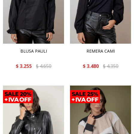
BLUSA PAULI
REMERA CAMI
$
3.255
$
4.650
$
3.480
$
4.350