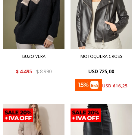
BUZO VERA
MOTOQUERA CROSS
$
4.495
$
8.990
USD
725,00
USD
616,25