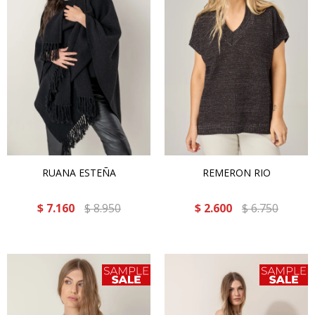
RUANA ESTEÑA
REMERON RIO
$
7.160
$
8.950
$
2.600
$
6.750