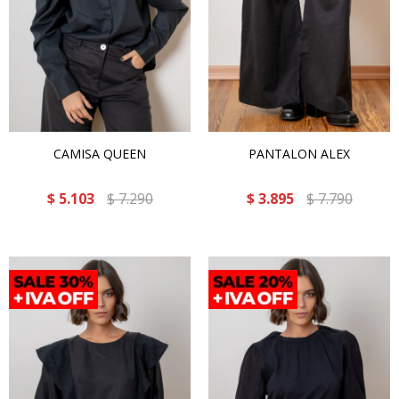
CAMISA QUEEN
PANTALON ALEX
$
5.103
$
7.290
$
3.895
$
7.790