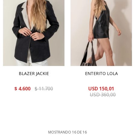
BLAZER JACKIE
ENTERITO LOLA
$
4.600
$
11.700
USD
150,01
USD
360,00
MOSTRANDO
16
DE
16