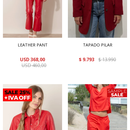
LEATHER PANT
TAPADO PILAR
USD
368,00
$
9.793
$
13.990
USD
460,00