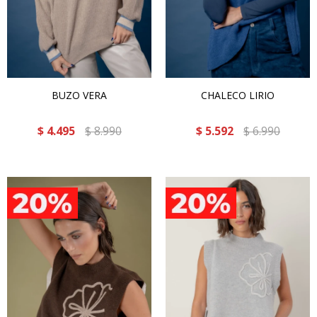
BUZO VERA
CHALECO LIRIO
$
4.495
$
8.990
$
5.592
$
6.990