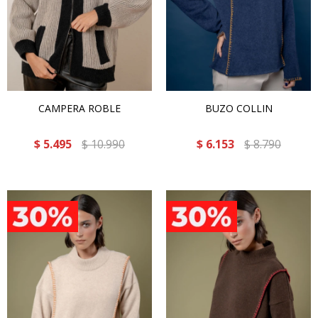
CAMPERA ROBLE
BUZO COLLIN
$
5.495
$
10.990
$
6.153
$
8.790