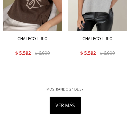
CHALECO LIRIO
CHALECO LIRIO
$
5.592
$
6.990
$
5.592
$
6.990
MOSTRANDO
24
DE
37
VER MÁS