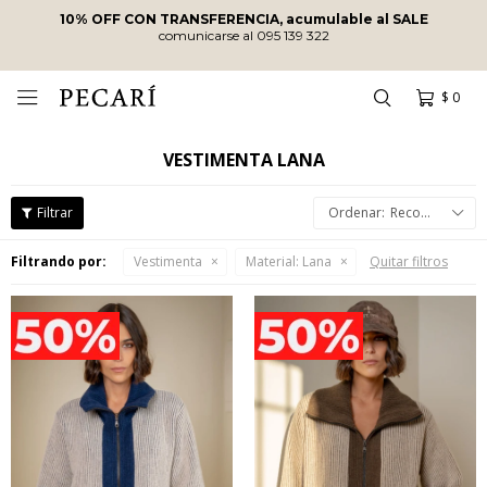
LE
ENVÍOS SIN COSTO
A PARTIR DE
$10.000
·
ENVÍOS EN EL DÍA
EN COMPRAS REALIZADAS ANTES DE
HRS
!
$
0

VESTIMENTA LANA
Recomendados
Filtrando por:
Vestimenta
Material:
Lana
Quitar filtros