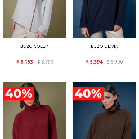
BUZO COLLIN
BUZO OLIVIA
$
6.153
$
8.790
$
5.394
$
8.990