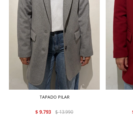
TAPADO PILAR
$
9.793
$
13.990