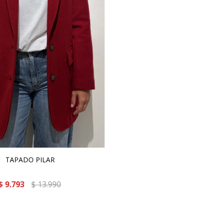
TAPADO PILAR
$
9.793
$
13.990