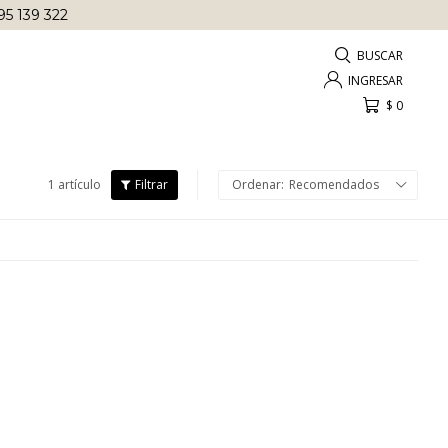
95 139 322
$
0
1 artículo
Recomendados