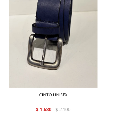
CINTO UNISEX
$
1.680
$
2.100