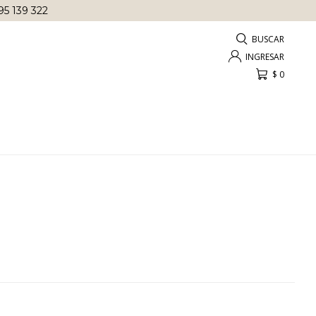
95 139 322
$
0