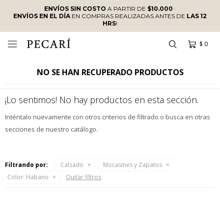
ENVÍOS SIN COSTO
A PARTIR DE
$10.000
·
ENVÍOS EN EL DÍA
EN COMPRAS REALIZADAS ANTES DE
LAS 12
HRS
!
$
0

NO SE HAN RECUPERADO PRODUCTOS
¡Lo sentimos! No hay productos en esta sección.
Inténtalo nuevamente con otros criterios de filtrado o busca en otras
secciones de nuestro catálogo.
Filtrando por:
Calzado
Mocasines y Zapatos
Color:
Habano
Quitar filtros