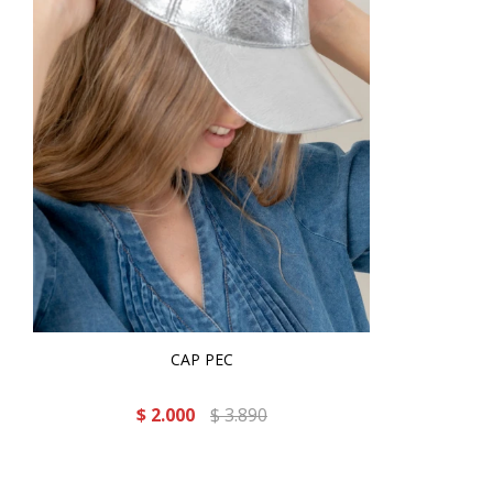
CAP PEC
$
2.000
$
3.890