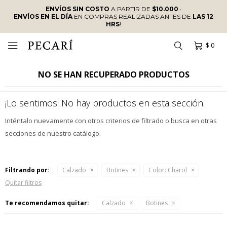
ENVÍOS SIN COSTO
A PARTIR DE
$10.000
·
ENVÍOS EN EL DÍA
EN COMPRAS REALIZADAS ANTES DE
LAS 12
HRS
!
$
0

NO SE HAN RECUPERADO PRODUCTOS
¡Lo sentimos! No hay productos en esta sección.
Inténtalo nuevamente con otros criterios de filtrado o busca en otras
secciones de nuestro catálogo.
Filtrando por:
Calzado
Botines
Color:
Charol
Quitar filtros
Te recomendamos quitar:
Calzado
Botines