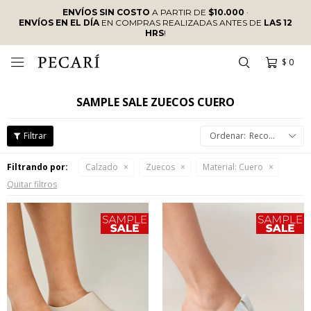
ENVÍOS SIN COSTO
A PARTIR DE
$10.000
·
ENVÍOS EN EL DÍA
EN COMPRAS REALIZADAS ANTES DE
LAS 12
HRS
!
$
0

SAMPLE SALE ZUECOS CUERO
Recomendados
Filtrando por:
Calzado
Zuecos
Material:
Cuero
Quitar filtros