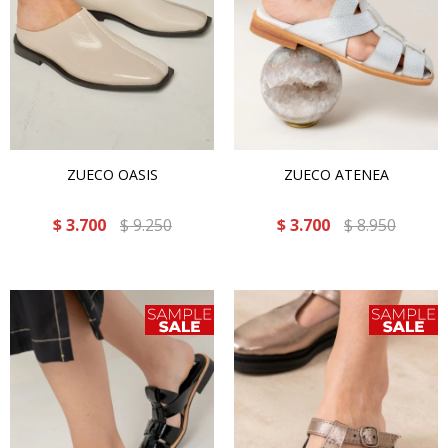
ZUECO OASIS
ZUECO ATENEA
$
3.700
$
9.250
$
3.700
$
8.950