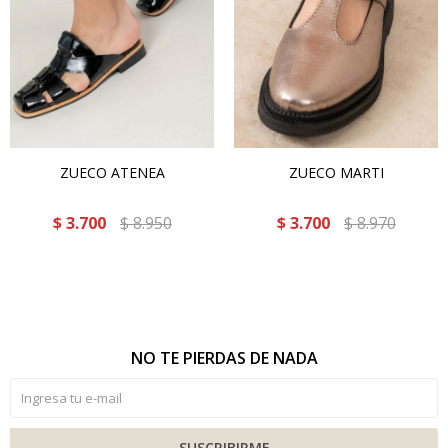
ZUECO ATENEA
ZUECO MARTI
$
3.700
$
8.950
$
3.700
$
8.970
NO TE PIERDAS DE NADA
SUSCRIBIRME