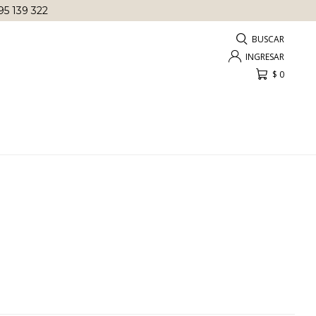
95 139 322
$
0