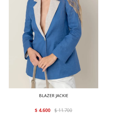
BLAZER JACKIE
$
4.600
$
11.700