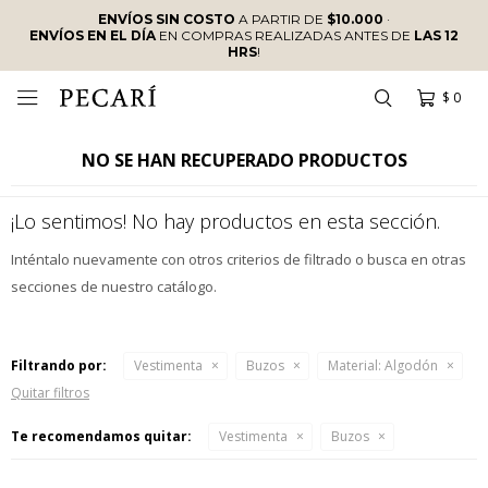
ENVÍOS SIN COSTO
A PARTIR DE
$10.000
·
ENVÍOS EN EL DÍA
EN COMPRAS REALIZADAS ANTES DE
LAS 12
HRS
!
$
0

NO SE HAN RECUPERADO PRODUCTOS
¡Lo sentimos! No hay productos en esta sección.
Inténtalo nuevamente con otros criterios de filtrado o busca en otras
secciones de nuestro catálogo.
Filtrando por:
Vestimenta
Buzos
Material:
Algodón
Quitar filtros
Te recomendamos quitar:
Vestimenta
Buzos