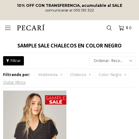
10% OFF CON TRANSFERENCIA, acumulable al SALE
comunicarse al 095 139 322
$
0

SAMPLE SALE CHALECOS EN COLOR NEGRO
Recomendados
Filtrando por:
Vestimenta
Chalecos
Color:
Negro
Quitar filtros