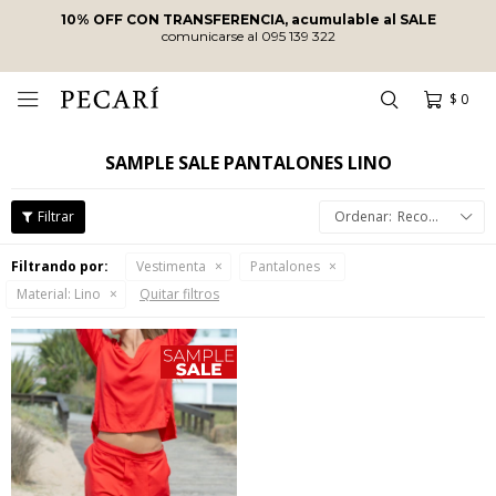
10% OFF CON TRANSFERENCIA, acumulable al SALE
comunicarse al 095 139 322
$
0

SAMPLE SALE PANTALONES LINO
Recomendados
Filtrando por:
Vestimenta
Pantalones
Material:
Lino
Quitar filtros