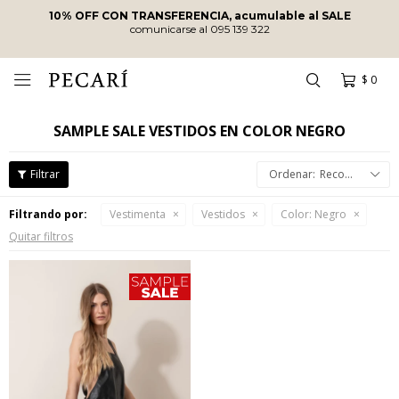
10% OFF CON TRANSFERENCIA, acumulable al SALE
comunicarse al 095 139 322
$
0

SAMPLE SALE VESTIDOS EN COLOR NEGRO
Recomendados
Filtrando por:
Vestimenta
Vestidos
Color:
Negro
Quitar filtros